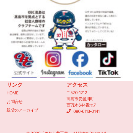
リンク
アクセス
〒520-1212
HOME
高島市安曇川町
お問合せ
西万木644番地7
親父のアーカイブ
080-6113-0141